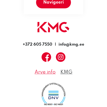
Navigeeri
+372 605 7550
info@kmg.ee
Arve info
KMG