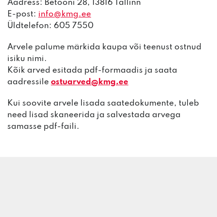
Aadress: Betooni 28, 13816 Tallinn
E-post:
info@kmg.ee
Üldtelefon: 605 7550
Arvele palume märkida kaupa või teenust ostnud
isiku nimi.
Kõik arved esitada pdf-formaadis ja saata
aadressile
ostuarved@kmg.ee
Kui soovite arvele lisada saatedokumente, tuleb
need lisad skaneerida ja salvestada arvega
samasse pdf-faili.