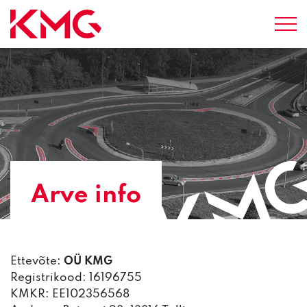
Arve info
Ettevõte:
OÜ KMG
Registrikood: 16196755
KMKR: EE102356568